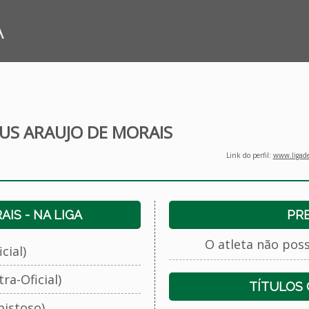
A
IUS ARAUJO DE MORAIS
Link do perfil:
www.ligade
IS - NA LIGA
PR
O atleta não pos
cial)
ra-Oficial)
TÍTULOS
istoso)