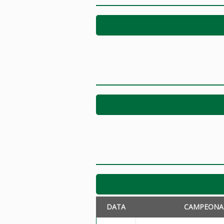
DATA
CAMPEONA