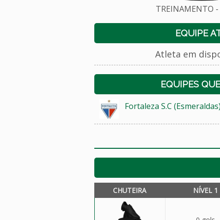
TREINAMENTO - 
EQUIPE A
Atleta em disp
EQUIPES QU
Fortaleza S.C (Esmeraldas
CHUTEIRA
NÍVEL 1
0 gols