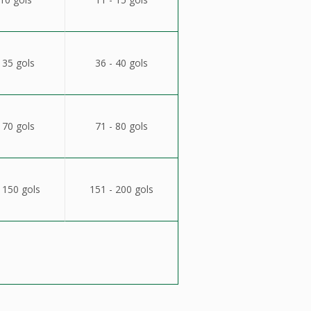
 35 gols
36 - 40 gols
 70 gols
71 - 80 gols
 150 gols
151 - 200 gols