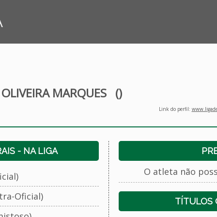
A
 OLIVEIRA MARQUES
()
Link do perfil:
www.ligade
IS - NA LIGA
PR
O atleta não pos
cial)
ra-Oficial)
TÍTULOS
istoso)