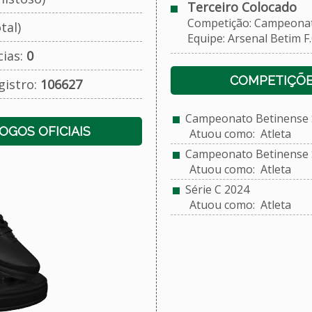
Terceiro Colocado
Competição: Campeonato 
tal)
Equipe: Arsenal Betim F
cias:
0
COMPETIÇÕE
gistro:
106627
Campeonato Betinense S
JOGOS OFICIAIS
Atuou como: Atleta
Campeonato Betinense S
Atuou como: Atleta
Série C 2024
Atuou como: Atleta