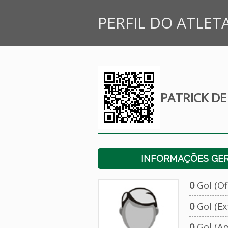
PERFIL DO ATLET
PATRICK DE
INFORMAÇÕES GERA
0
Gol (Ofi
0
Gol (Ext
0
Gol (Am