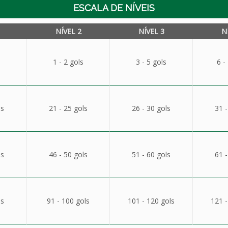
ESCALA DE NÍVEIS
NÍVEL 2
NÍVEL 3
N
1 - 2 gols
3 - 5 gols
6 -
ls
21 - 25 gols
26 - 30 gols
31 -
ls
46 - 50 gols
51 - 60 gols
61 -
ls
91 - 100 gols
101 - 120 gols
121 -