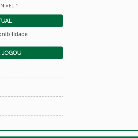
NíVEL 1
TUAL
onibilidade
E JOGOU