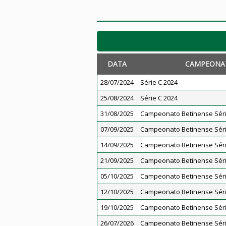
DATA
CAMPEONA
28/07/2024
Série C 2024
25/08/2024
Série C 2024
31/08/2025
Campeonato Betinense Séri
07/09/2025
Campeonato Betinense Séri
14/09/2025
Campeonato Betinense Séri
21/09/2025
Campeonato Betinense Séri
05/10/2025
Campeonato Betinense Séri
12/10/2025
Campeonato Betinense Séri
19/10/2025
Campeonato Betinense Séri
26/07/2026
Campeonato Betinense Séri