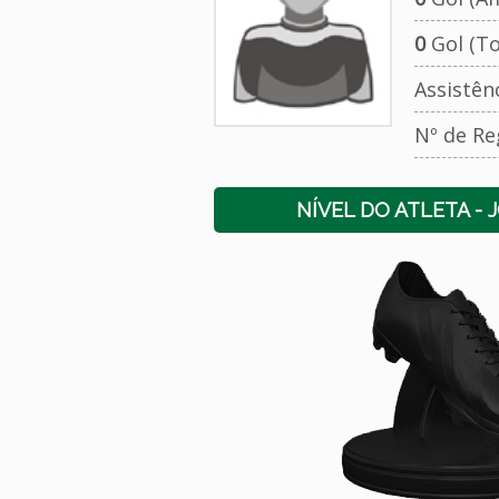
0
Gol (To
Assistên
Nº de Re
NÍVEL DO ATLETA - 