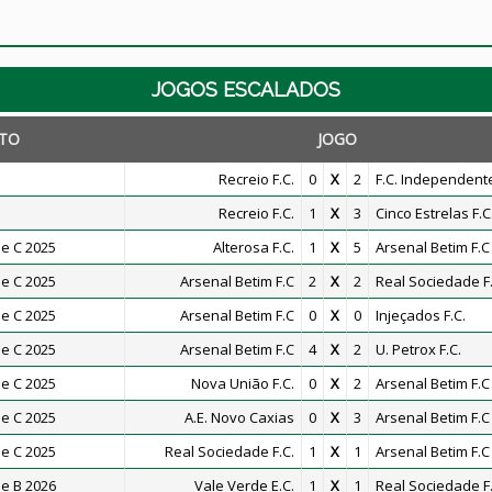
JOGOS ESCALADOS
TO
JOGO
Recreio F.C.
0
X
2
F.C. Independente
Recreio F.C.
1
X
3
Cinco Estrelas F.C
e C 2025
Alterosa F.C.
1
X
5
Arsenal Betim F.C
e C 2025
Arsenal Betim F.C
2
X
2
Real Sociedade F.
e C 2025
Arsenal Betim F.C
0
X
0
Injeçados F.C.
e C 2025
Arsenal Betim F.C
4
X
2
U. Petrox F.C.
e C 2025
Nova União F.C.
0
X
2
Arsenal Betim F.C
e C 2025
A.E. Novo Caxias
0
X
3
Arsenal Betim F.C
e C 2025
Real Sociedade F.C.
1
X
1
Arsenal Betim F.C
e B 2026
Vale Verde E.C.
1
X
1
Real Sociedade F.