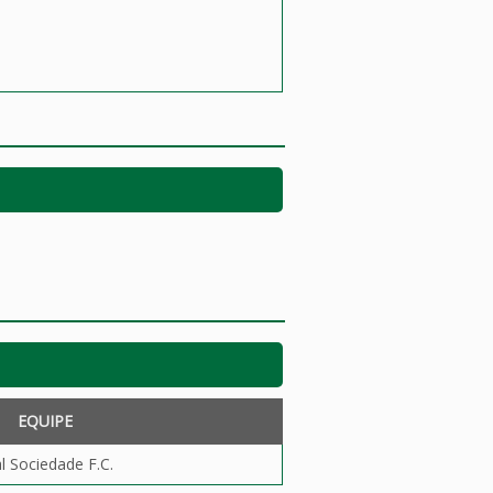
EQUIPE
l Sociedade F.C.