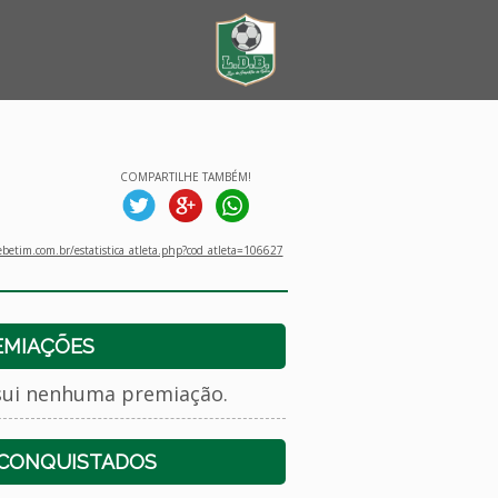
COMPARTILHE TAMBÉM!
betim.com.br/estatistica_atleta.php?cod_atleta=106627
EMIAÇÕES
sui nenhuma premiação.
 CONQUISTADOS