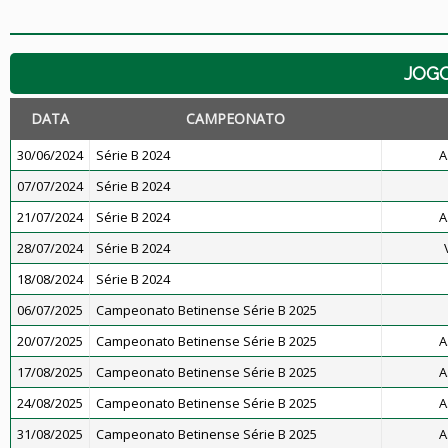
JOG
DATA
CAMPEONATO
30/06/2024
Série B 2024
A
07/07/2024
Série B 2024
21/07/2024
Série B 2024
A
28/07/2024
Série B 2024
18/08/2024
Série B 2024
06/07/2025
Campeonato Betinense Série B 2025
20/07/2025
Campeonato Betinense Série B 2025
A
17/08/2025
Campeonato Betinense Série B 2025
A
24/08/2025
Campeonato Betinense Série B 2025
A
31/08/2025
Campeonato Betinense Série B 2025
A