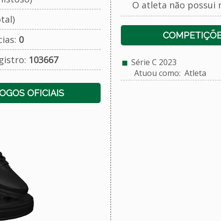
O atleta não possui 
tal)
COMPETIÇÕE
cias:
0
gistro:
103667
Série C 2023
Atuou como: Atleta
JOGOS OFICIAIS