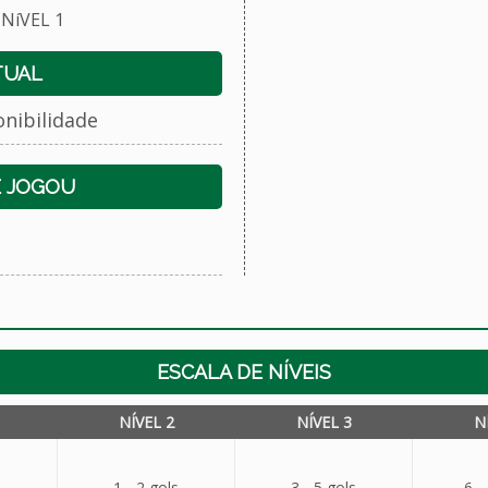
NíVEL 1
TUAL
onibilidade
E JOGOU
ESCALA DE NÍVEIS
NÍVEL 2
NÍVEL 3
N
1 - 2 gols
3 - 5 gols
6 -