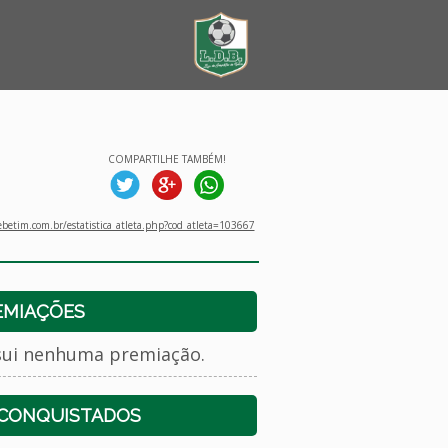
COMPARTILHE TAMBÉM!
betim.com.br/estatistica_atleta.php?cod_atleta=103667
EMIAÇÕES
sui nenhuma premiação.
 CONQUISTADOS