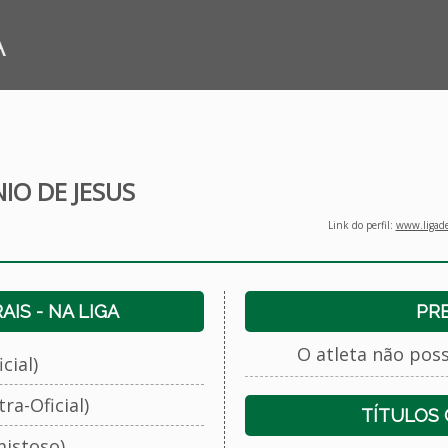
A
NIO DE JESUS
Link do perfil:
www.ligade
IS - NA LIGA
PR
O atleta não pos
cial)
ra-Oficial)
TÍTULOS
istoso)