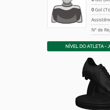
0
Gol (To
Assistên
Nº de Re
NÍVEL DO ATLETA - 