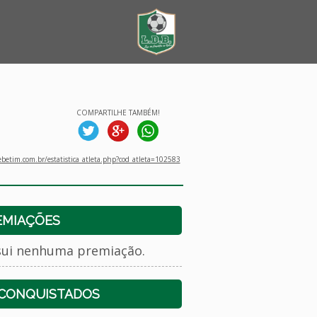
COMPARTILHE TAMBÉM!
betim.com.br/estatistica_atleta.php?cod_atleta=102583
EMIAÇÕES
sui nenhuma premiação.
 CONQUISTADOS