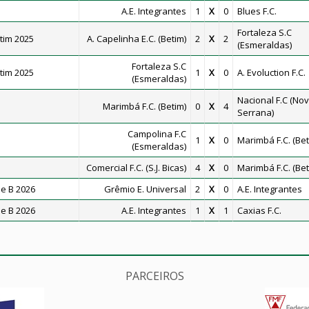
A.E. Integrantes
1
X
0
Blues F.C.
Fortaleza S.C
tim 2025
A. Capelinha E.C. (Betim)
2
X
2
(Esmeraldas)
Fortaleza S.C
tim 2025
1
X
0
A. Evoluction F.C.
(Esmeraldas)
Nacional F.C (No
Marimbá F.C. (Betim)
0
X
4
Serrana)
Campolina F.C
1
X
0
Marimbá F.C. (Bet
(Esmeraldas)
Comercial F.C. (S.J. Bicas)
4
X
0
Marimbá F.C. (Bet
e B 2026
Grêmio E. Universal
2
X
0
A.E. Integrantes
e B 2026
A.E. Integrantes
1
X
1
Caxias F.C.
PARCEIROS