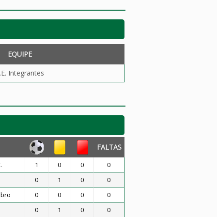
EQUIPE
.E. Integrantes
FALTAS
.
1
0
0
0
0
1
0
0
mbro
0
0
0
0
0
1
0
0