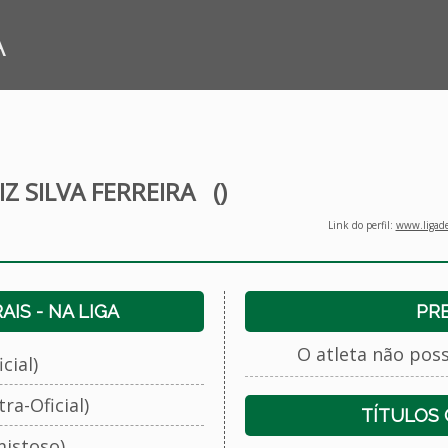
A
Z SILVA FERREIRA
()
Link do perfil:
www.ligade
IS - NA LIGA
PR
O atleta não pos
cial)
ra-Oficial)
TÍTULOS
istoso)