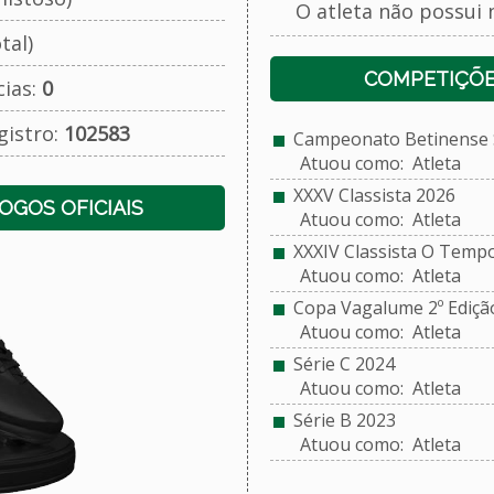
O atleta não possui 
tal)
COMPETIÇÕE
cias:
0
gistro:
102583
Campeonato Betinense S
Atuou como: Atleta
XXXV Classista 2026
JOGOS OFICIAIS
Atuou como: Atleta
XXXIV Classista O Temp
Atuou como: Atleta
Copa Vagalume 2º Ediçã
Atuou como: Atleta
Série C 2024
Atuou como: Atleta
Série B 2023
Atuou como: Atleta