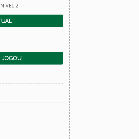
NíVEL 2
TUAL
E JOGOU