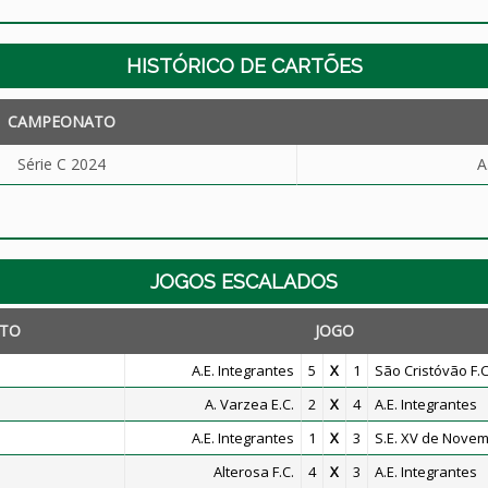
HISTÓRICO DE CARTÕES
CAMPEONATO
Série C 2024
A
JOGOS ESCALADOS
TO
JOGO
A.E. Integrantes
5
X
1
São Cristóvão F.C
A. Varzea E.C.
2
X
4
A.E. Integrantes
A.E. Integrantes
1
X
3
S.E. XV de Nove
Alterosa F.C.
4
X
3
A.E. Integrantes