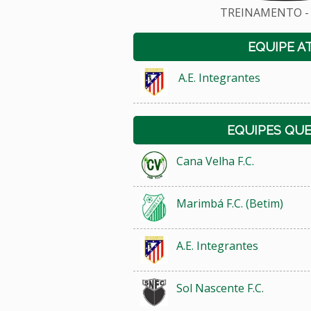
TREINAMENTO - 
EQUIPE A
A.E. Integrantes
EQUIPES QU
Cana Velha F.C.
Marimbá F.C. (Betim)
A.E. Integrantes
Sol Nascente F.C.