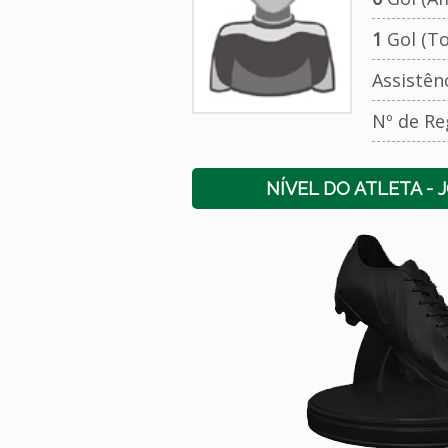
1
Gol (To
Assistên
Nº de Re
NÍVEL DO ATLETA - 