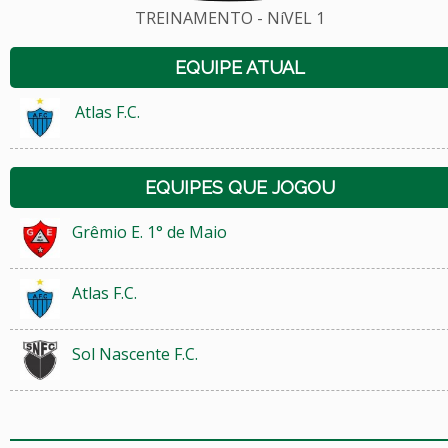
TREINAMENTO - NíVEL 1
EQUIPE ATUAL
Atlas F.C.
EQUIPES QUE JOGOU
Grêmio E. 1° de Maio
Atlas F.C.
Sol Nascente F.C.