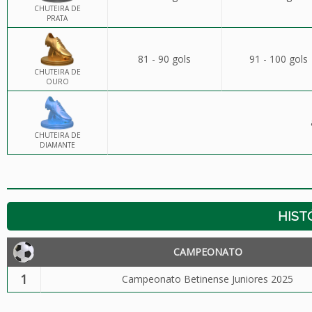
CHUTEIRA DE
PRATA
81 - 90 gols
91 - 100 gols
CHUTEIRA DE
OURO
CHUTEIRA DE
DIAMANTE
HIST
CAMPEONATO
1
Campeonato Betinense Juniores 2025