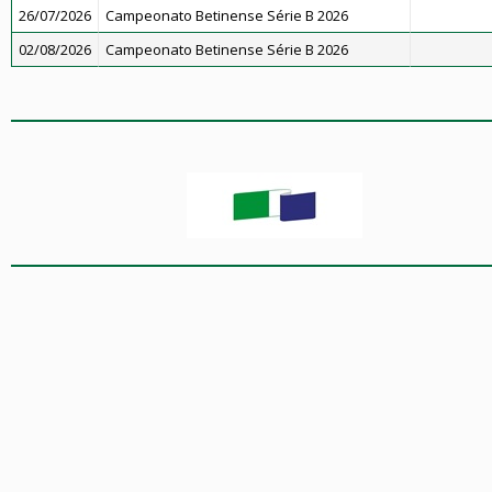
26/07/2026
Campeonato Betinense Série B 2026
02/08/2026
Campeonato Betinense Série B 2026