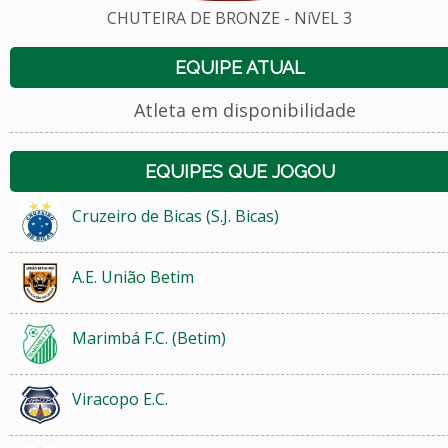
CHUTEIRA DE BRONZE - NíVEL 3
EQUIPE ATUAL
Atleta em disponibilidade
EQUIPES QUE JOGOU
Cruzeiro de Bicas (S.J. Bicas)
A.E. União Betim
Marimbá F.C. (Betim)
Viracopo E.C.