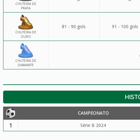
CHUTEIRA DE
PRATA
81 - 90 gols
91 - 100 gols
CHUTEIRA DE
OURO
CHUTEIRA DE
DIAMANTE
HIST
CAMPEONATO
1
Série B 2024