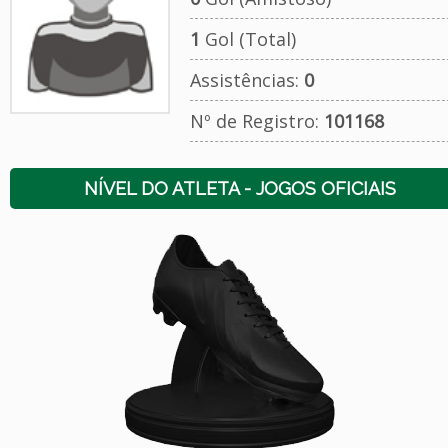
1
Gol (Total)
Assistências:
0
Nº de Registro:
101168
NÍVEL DO ATLETA - JOGOS OFICIAIS