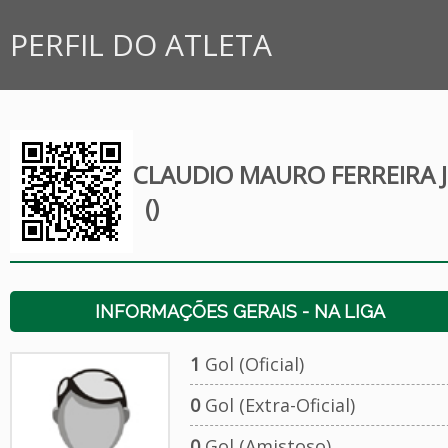
PERFIL DO ATLETA
CLAUDIO MAURO FERREIRA 
()
INFORMAÇÕES GERAIS - NA LIGA
1
Gol (Oficial)
0
Gol (Extra-Oficial)
0
Gol (Amistoso)