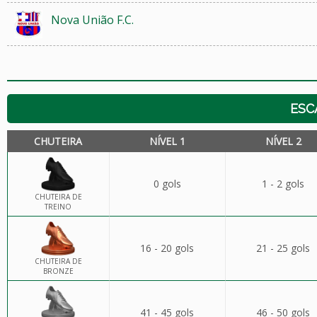
Nova União F.C.
ESC
CHUTEIRA
NÍVEL 1
NÍVEL 2
0 gols
1 - 2 gols
CHUTEIRA DE
TREINO
16 - 20 gols
21 - 25 gols
CHUTEIRA DE
BRONZE
41 - 45 gols
46 - 50 gols