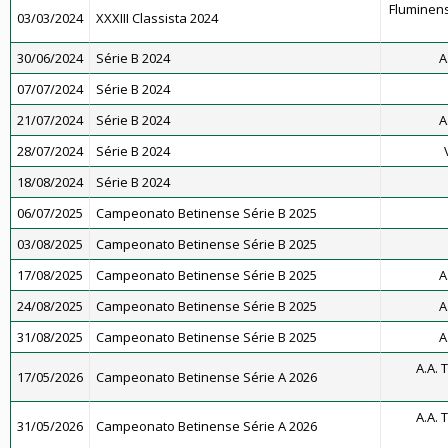
Fluminens
03/03/2024
XXXIII Classista 2024
30/06/2024
Série B 2024
A
07/07/2024
Série B 2024
21/07/2024
Série B 2024
A
28/07/2024
Série B 2024
18/08/2024
Série B 2024
06/07/2025
Campeonato Betinense Série B 2025
03/08/2025
Campeonato Betinense Série B 2025
17/08/2025
Campeonato Betinense Série B 2025
A
24/08/2025
Campeonato Betinense Série B 2025
A
31/08/2025
Campeonato Betinense Série B 2025
A
A.A. 
17/05/2026
Campeonato Betinense Série A 2026
A.A. 
31/05/2026
Campeonato Betinense Série A 2026