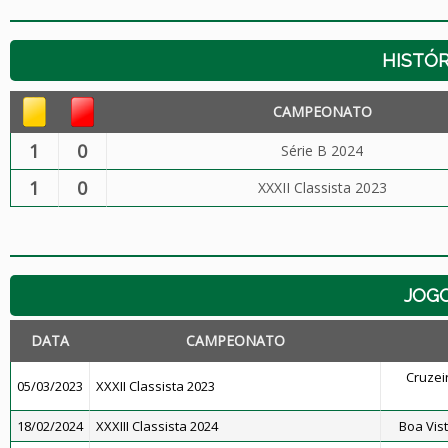
HISTÓR
CAMPEONATO
1
0
Série B 2024
1
0
XXXII Classista 2023
JOG
DATA
CAMPEONATO
Cruzeir
05/03/2023
XXXII Classista 2023
18/02/2024
XXXIII Classista 2024
Boa Vist