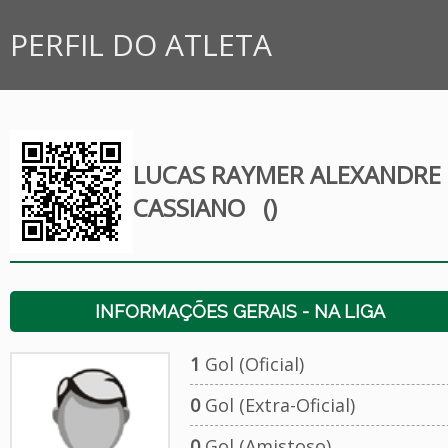
PERFIL DO ATLETA
LUCAS RAYMER ALEXANDRE
CASSIANO
()
INFORMAÇÕES GERAIS - NA LIGA
1
Gol (Oficial)
0
Gol (Extra-Oficial)
0
Gol (Amistoso)