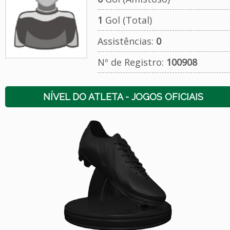
1
Gol (Total)
Assistências:
0
Nº de Registro:
100908
NÍVEL DO ATLETA - JOGOS OFICIAIS