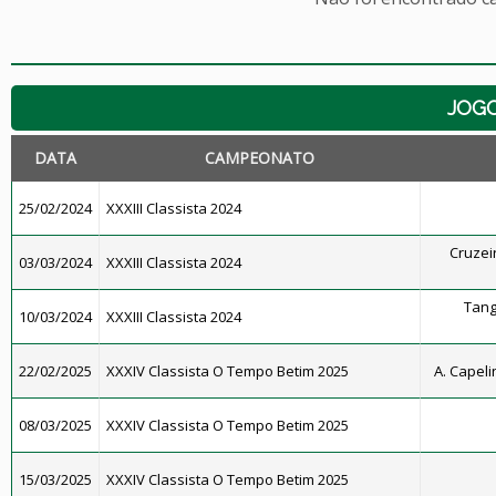
JOG
DATA
CAMPEONATO
25/02/2024
XXXIII Classista 2024
Cruzeir
03/03/2024
XXXIII Classista 2024
Tang
10/03/2024
XXXIII Classista 2024
22/02/2025
XXXIV Classista O Tempo Betim 2025
A. Capeli
08/03/2025
XXXIV Classista O Tempo Betim 2025
15/03/2025
XXXIV Classista O Tempo Betim 2025