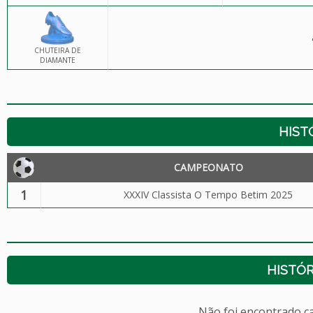
CHUTEIRA DE
DIAMANTE
HIST
CAMPEONATO
1
XXXIV Classista O Tempo Betim 2025
HISTÓR
Não foi encontrado c