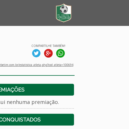
COMPARTILHE TAMBÉM!
betim.com.br/estatistica_atleta.php?cod_atleta=100694
EMIAÇÕES
sui nenhuma premiação.
 CONQUISTADOS