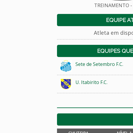
TREINAMENTO - 
EQUIPE A
Atleta em disp
EQUIPES QU
Sete de Setembro F.C.
U. Itabirito F.C.