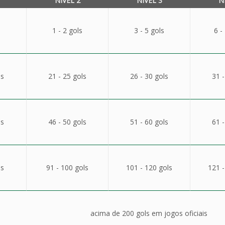
NÍVEL 2
NÍVEL 3
N
1 - 2 gols
3 - 5 gols
6 -
ls
21 - 25 gols
26 - 30 gols
31 -
ls
46 - 50 gols
51 - 60 gols
61 -
ls
91 - 100 gols
101 - 120 gols
121 -
acima de 200 gols em jogos oficiais