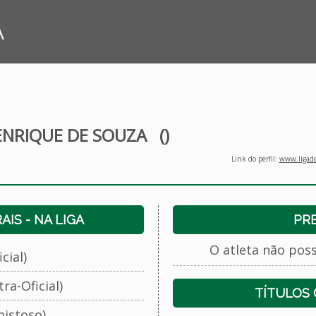
A
ENRIQUE DE SOUZA
()
Link do perfil:
www.ligade
IS - NA LIGA
PR
O atleta não pos
cial)
ra-Oficial)
TÍTULOS
istoso)