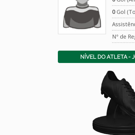
0
Gol (To
Assistên
Nº de Re
NÍVEL DO ATLETA - 