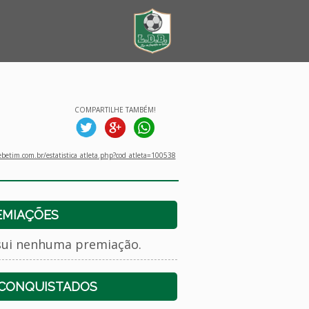
COMPARTILHE TAMBÉM!
betim.com.br/estatistica_atleta.php?cod_atleta=100538
EMIAÇÕES
sui nenhuma premiação.
 CONQUISTADOS