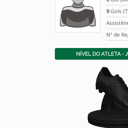
9
Gols (T
Assistên
Nº de Re
NÍVEL DO ATLETA - 