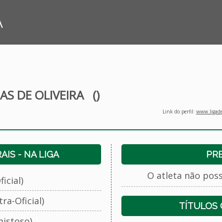
A
AS DE OLIVEIRA
()
Link do perfil:
www.ligade
IS - NA LIGA
PR
O atleta não pos
icial)
ra-Oficial)
TÍTULOS
istoso)