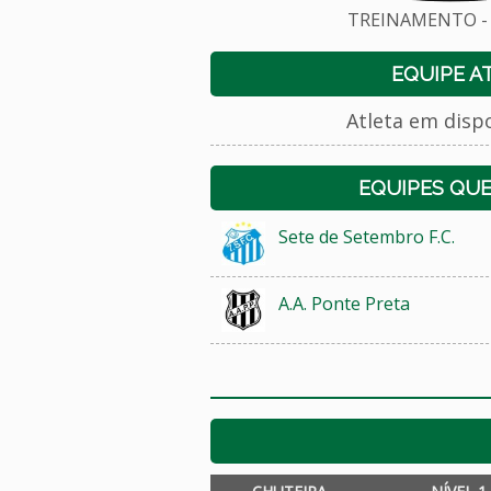
TREINAMENTO - 
EQUIPE A
Atleta em disp
EQUIPES QU
Sete de Setembro F.C.
A.A. Ponte Preta