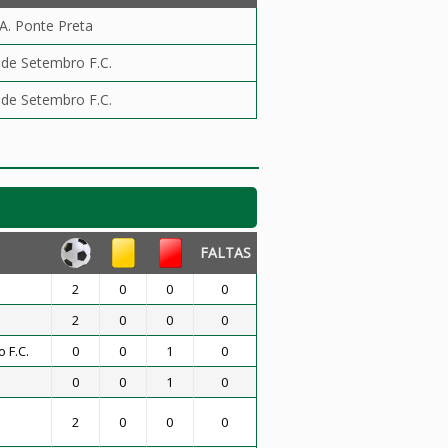
.A. Ponte Preta
 de Setembro F.C.
 de Setembro F.C.
FALTAS
2
0
0
0
2
0
0
0
 F.C.
0
0
1
0
0
0
1
0
2
0
0
0