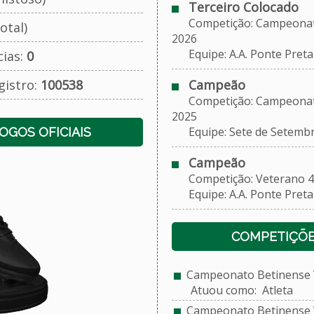
Terceiro Colocado
Competição: Campeonato
otal)
2026
Equipe: A.A. Ponte Preta
cias:
0
gistro:
100538
Campeão
Competição: Campeonato
2025
Equipe: Sete de Setembro
JOGOS OFICIAIS
Campeão
Competição: Veterano 4
Equipe: A.A. Ponte Preta
COMPETIÇÕE
Campeonato Betinense V
Atuou como: Atleta
Campeonato Betinense V