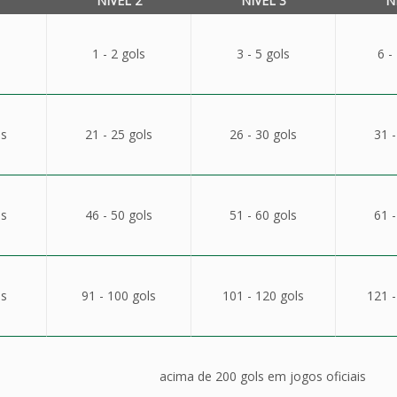
NÍVEL 2
NÍVEL 3
N
1 - 2 gols
3 - 5 gols
6 -
ls
21 - 25 gols
26 - 30 gols
31 -
ls
46 - 50 gols
51 - 60 gols
61 -
ls
91 - 100 gols
101 - 120 gols
121 -
acima de 200 gols em jogos oficiais