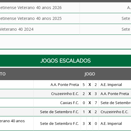
tinense Veterano 40 anos 2026
A
tinense Veterano 40 anos 2025
Sete
Veterano 40 2024
Sete
JOGOS ESCALADOS
TO
JOGO
A.A. Ponte Preta
5
X
2
A.E. Imperial
Cruzeirinho E.C.
2
X
3
A.A. Ponte Preta
Caxias F.C.
0
X
7
Sete de Setembro
Sete de Setembro F.C.
1
X
2
Cruzeirinho E.C.
erano 40 anos
Sete de Setembro F.C.
3
X
0
A.E. Imperial