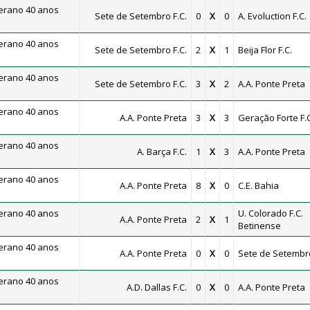
erano 40 anos
Sete de Setembro F.C.
0
X
0
A. Evoluction F.C.
erano 40 anos
Sete de Setembro F.C.
2
X
1
Beija Flor F.C.
erano 40 anos
Sete de Setembro F.C.
3
X
2
A.A. Ponte Preta
erano 40 anos
A.A. Ponte Preta
3
X
3
Geração Forte F.C
erano 40 anos
A. Barça F.C.
1
X
3
A.A. Ponte Preta
erano 40 anos
A.A. Ponte Preta
8
X
0
C.E. Bahia
erano 40 anos
U. Colorado F.C.
A.A. Ponte Preta
2
X
1
Betinense
erano 40 anos
A.A. Ponte Preta
0
X
0
Sete de Setembro
erano 40 anos
A.D. Dallas F.C.
0
X
0
A.A. Ponte Preta