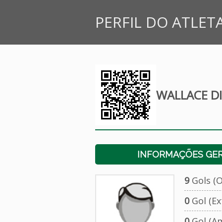
PERFIL DO ATLET
WALLACE DI
INFORMAÇÕES GERA
9
Gols (Of
0
Gol (Ext
0
Gol (Am