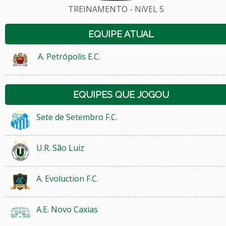
TREINAMENTO - NíVEL 5
EQUIPE ATUAL
A. Petrópolis E.C.
EQUIPES QUE JOGOU
Sete de Setembro F.C.
U.R. São Luiz
A. Evoluction F.C.
A.E. Novo Caxias