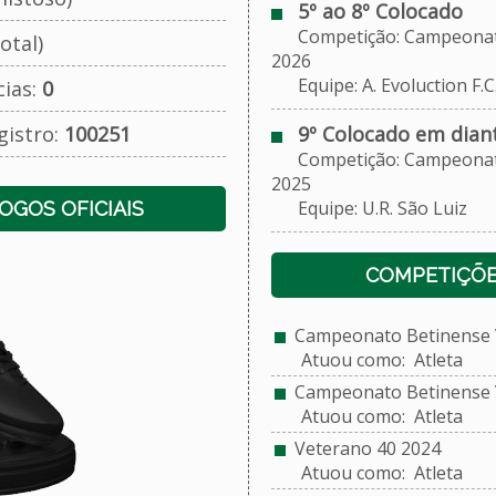
5º ao 8º Colocado
Competição: Campeonato
otal)
2026
Equipe: A. Evoluction F.C
cias:
0
gistro:
100251
9º Colocado em dian
Competição: Campeonato
2025
Equipe: U.R. São Luiz
JOGOS OFICIAIS
COMPETIÇÕE
Campeonato Betinense V
Atuou como: Atleta
Campeonato Betinense V
Atuou como: Atleta
Veterano 40 2024
Atuou como: Atleta