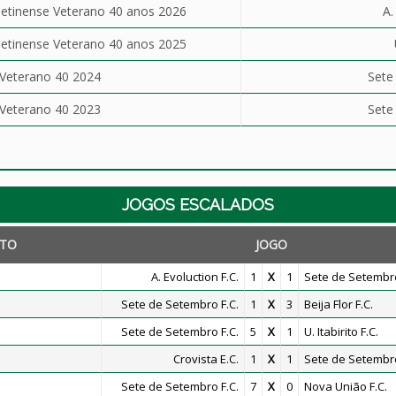
tinense Veterano 40 anos 2026
A.
tinense Veterano 40 anos 2025
Veterano 40 2024
Sete
Veterano 40 2023
Sete
JOGOS ESCALADOS
TO
JOGO
A. Evoluction F.C.
1
X
1
Sete de Setembro
Sete de Setembro F.C.
1
X
3
Beija Flor F.C.
Sete de Setembro F.C.
5
X
1
U. Itabirito F.C.
Crovista E.C.
1
X
1
Sete de Setembro
Sete de Setembro F.C.
7
X
0
Nova União F.C.