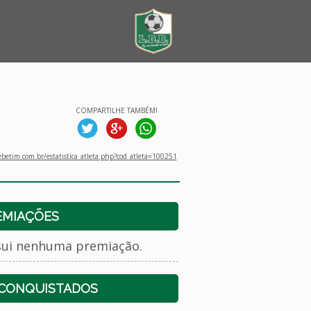
COMPARTILHE TAMBÉM!
betim.com.br/estatistica_atleta.php?cod_atleta=100251
EMIAÇÕES
sui nenhuma premiação.
 CONQUISTADOS