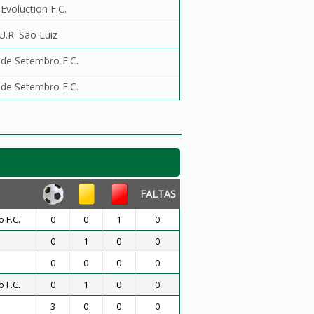
 Evoluction F.C.
U.R. São Luiz
 de Setembro F.C.
 de Setembro F.C.
FALTAS
 F.C.
0
0
1
0
0
1
0
0
0
0
0
0
 F.C.
0
1
0
0
3
0
0
0