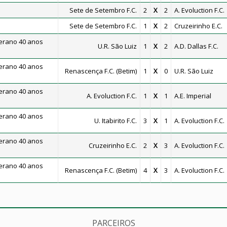
Sete de Setembro F.C.
2
X
2
A. Evoluction F.C.
Sete de Setembro F.C.
1
X
2
Cruzeirinho E.C.
erano 40 anos
U.R. São Luiz
1
X
2
A.D. Dallas F.C.
erano 40 anos
Renascença F.C. (Betim)
1
X
0
U.R. São Luiz
erano 40 anos
A. Evoluction F.C.
1
X
1
A.E. Imperial
erano 40 anos
U. Itabirito F.C.
3
X
1
A. Evoluction F.C.
erano 40 anos
Cruzeirinho E.C.
2
X
3
A. Evoluction F.C.
erano 40 anos
Renascença F.C. (Betim)
4
X
3
A. Evoluction F.C.
PARCEIROS