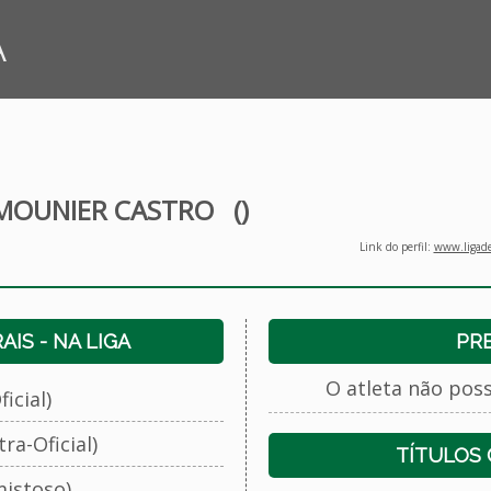
A
MOUNIER CASTRO
()
Link do perfil:
www.ligade
IS - NA LIGA
PR
O atleta não pos
icial)
ra-Oficial)
TÍTULOS
istoso)