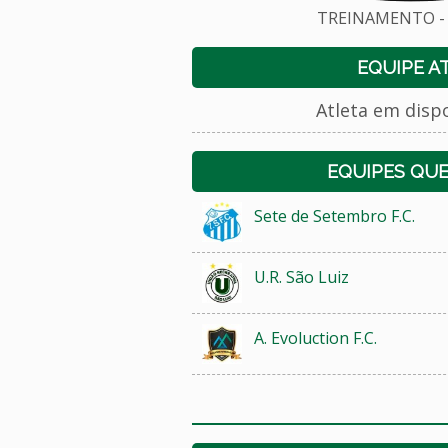
TREINAMENTO - 
EQUIPE A
Atleta em disp
EQUIPES QU
Sete de Setembro F.C.
U.R. São Luiz
A. Evoluction F.C.