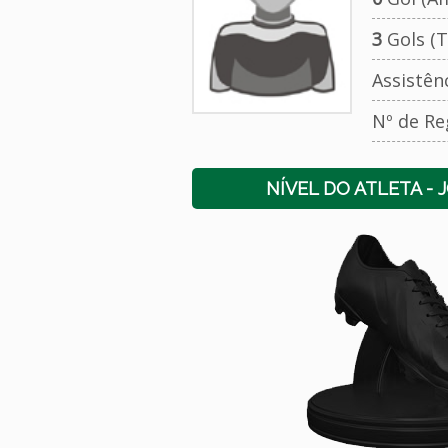
3
Gols (T
Assistên
Nº de Re
NÍVEL DO ATLETA - 