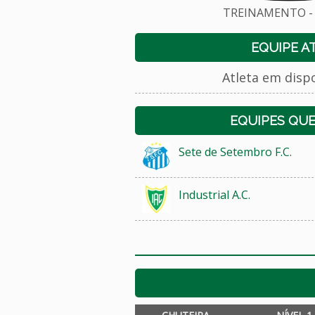
TREINAMENTO - 
EQUIPE A
Atleta em disp
EQUIPES QU
Sete de Setembro F.C.
Industrial A.C.