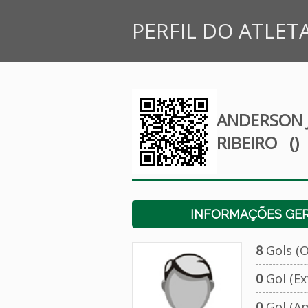
PERFIL DO ATLET
ANDERSON J
RIBEIRO
()
INFORMAÇÕES GERA
8
Gols (Of
0
Gol (Ext
0
Gol (Am