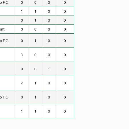
 F.C.
0
0
0
0
1
1
0
0
0
1
0
0
im)
0
0
0
0
 F.C.
0
1
0
0
3
0
0
0
0
0
1
0
2
1
0
0
 F.C.
0
1
0
0
1
1
0
0