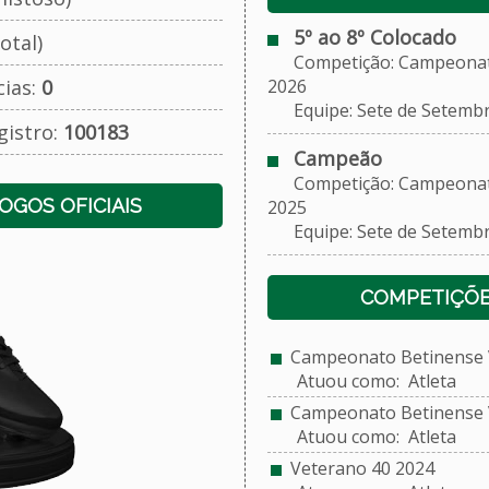
5º ao 8º Colocado
otal)
Competição: Campeonato
cias:
0
2026
Equipe: Sete de Setembro
gistro:
100183
Campeão
Competição: Campeonato
JOGOS OFICIAIS
2025
Equipe: Sete de Setembro
COMPETIÇÕE
Campeonato Betinense V
Atuou como: Atleta
Campeonato Betinense V
Atuou como: Atleta
Veterano 40 2024