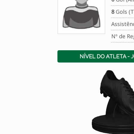
8
Gols (T
Assistên
Nº de Re
NÍVEL DO ATLETA - 