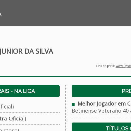
A
UNIOR DA SILVA
Link do perfil:
www.ligade
IS - NA LIGA
PR
Melhor Jogador em 
icial)
Betinense Veterano 40 
ra-Oficial)
TÍTULOS
istoso)