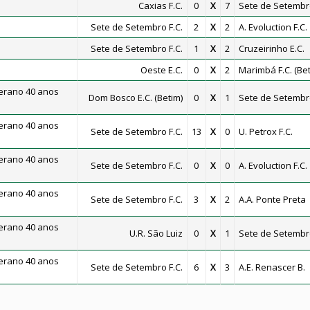
Caxias F.C.
0
X
7
Sete de Setembro
Sete de Setembro F.C.
2
X
2
A. Evoluction F.C.
Sete de Setembro F.C.
1
X
2
Cruzeirinho E.C.
Oeste E.C.
0
X
2
Marimbá F.C. (Bet
erano 40 anos
Dom Bosco E.C. (Betim)
0
X
1
Sete de Setembro
erano 40 anos
Sete de Setembro F.C.
13
X
0
U. Petrox F.C.
erano 40 anos
Sete de Setembro F.C.
0
X
0
A. Evoluction F.C.
erano 40 anos
Sete de Setembro F.C.
3
X
2
A.A. Ponte Preta
erano 40 anos
U.R. São Luiz
0
X
1
Sete de Setembro
erano 40 anos
Sete de Setembro F.C.
6
X
3
A.E. Renascer B.