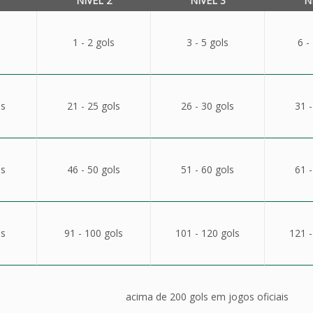
NÍVEL 2
NÍVEL 3
N
1 - 2 gols
3 - 5 gols
6 -
ls
21 - 25 gols
26 - 30 gols
31 -
ls
46 - 50 gols
51 - 60 gols
61 -
ls
91 - 100 gols
101 - 120 gols
121 -
acima de 200 gols em jogos oficiais